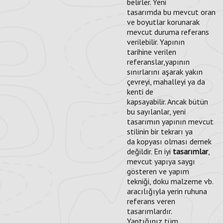
belirler. Yeni
tasarımda bu mevcut oran
ve boyutlar korunarak
mevcut duruma referans
verilebilir. Yapının
tarihine verilen
referanslar,yapının
sınırlarını aşarak yakın
çevreyi, mahalleyi ya da
kenti de
kapsayabilir. Ancak bütün
bu sayılanlar, yeni
tasarımın yapının mevcut
stilinin bir tekrarı ya
da kopyası olması demek
değildir. En iyi
tasarımlar
,
mevcut yapıya saygı
gösteren ve yapım
tekniği, doku malzeme vb.
aracılığıyla yerin ruhuna
referans veren
tasarımlardır.
Yaptığınız tüm