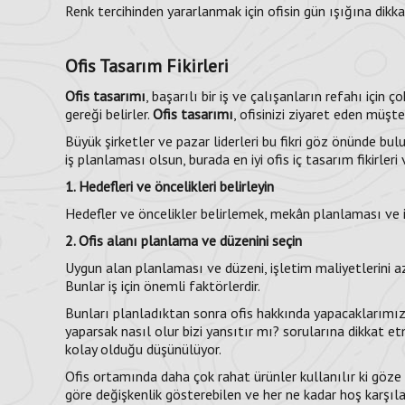
Renk tercihinden yararlanmak için ofisin gün ışığına di
Ofis Tasarım Fikirleri
Ofis tasarımı
, başarılı bir iş ve çalışanların refahı için
gereği belirler.
Ofis tasarımı
, ofisinizi ziyaret eden müşte
Büyük şirketler ve pazar liderleri bu fikri göz önünde bulun
iş planlaması olsun, burada en iyi ofis iç tasarım fikirl
1. Hedefleri ve öncelikleri belirleyin
Hedefler ve öncelikler belirlemek, mekân planlaması ve i
2. Ofis alanı planlama ve düzenini seçin
Uygun alan planlaması ve düzeni, işletim maliyetlerini azaltab
Bunlar iş için önemli faktörlerdir.
Bunları planladıktan sonra ofis hakkında yapacaklarımı
yaparsak nasıl olur bizi yansıtır mı? sorularına dikkat 
kolay olduğu düşünülüyor.
Ofis ortamında daha çok rahat ürünler kullanılır ki göze
göre değişkenlik gösterebilen ve her ne kadar hoş karşılan