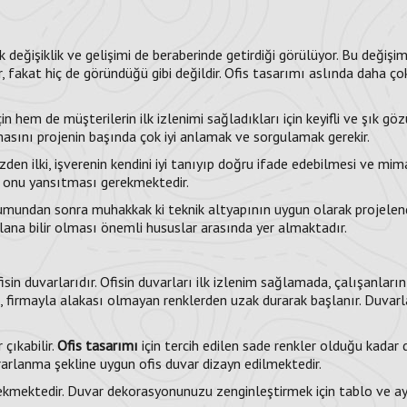
değişiklik ve gelişimi de beraberinde getirdiği görülüyor. Bu değişiml
, fakat hiç de göründüğü gibi değildir. Ofis tasarımı aslında daha ço
çin hem de müşterilerin ilk izlenimi sağladıkları için keyifli ve şık g
asını projenin başında çok iyi anlamak ve sorgulamak gerekir.
den ilki, işverenin kendini iyi tanıyıp doğru ifade edebilmesi ve mimar
 onu yansıtması gerekmektedir.
umundan sonra muhakkak ki teknik altyapının uygun olarak projelendi
ana bilir olması önemli hususlar arasında yer almaktadır.
isin duvarlarıdır. Ofisin duvarları ilk izlenim sağlamada, çalışanl
 firmayla alakası olmayan renklerden uzak durarak başlanır. Duvarlar
çıkabilir.
Ofis tasarımı
için tercih edilen sade renkler olduğu kadar d
arlanma şekline uygun ofis duvar dizayn edilmektedir.
kmektedir. Duvar dekorasyonunuzu zenginleştirmek için tablo ve ayna