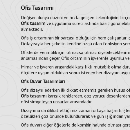
Ofis Tasarımı
Değişen dünya düzeni ve hızla gelişen teknolojinin, birçok 
Ofis tasarım
ve uygulama süreci aslında basit görünebilir
almaktadır.
Ofis iş ortamının bir parçası olduğu için hem çalışanlar i
Dolayısıyla her şirketin kendine özgü olan fonksiyon şem
Ofislerde verimlilik için, olmazsa olmaz diyebileceklerimiz
anlamasından geçer. Ofis ortamının işverenle uyumlu ve
Mimar ve işveren arasındaki karşılıklı mutabık olma dur
ölçülere uygun olduktan sonra istenen her dizaynın uygul
Ofis Duvar Tasarımları
Ofis dizaynı ederken ilk dikkat etmemiz gereken husus of
Ofis tasarımı
karışık renklerden, göz yorucu desenlerden,
ofisi simgeleyen unsurlar arasındadır.
Dizaynına da dikkat ettiğimiz zaman ortaya başarılı işler 
özellikleri göz önünde bulundurarak ve gün ışığından yar
Ofis duvarı diğer öğelerle de kombin halinde olması gere