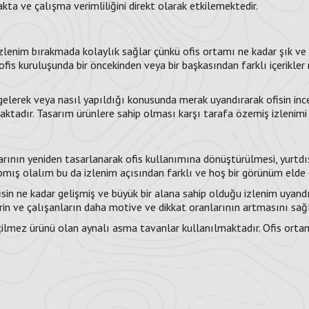
ta ve çalışma verimliliğini direkt olarak etkilemektedir.
lenim bırakmada kolaylık sağlar çünkü ofis ortamı ne kadar şık ve fa
r ofis kuruluşunda bir öncekinden veya bir başkasından farklı içerikl
elerek veya nasıl yapıldığı konusunda merak uyandırarak ofisin incel
ktadır. Tasarım ürünlere sahip olması karşı tarafa özemiş izlenimi bır
rının yeniden tasarlanarak ofis kullanımına dönüştürülmesi, yurtdı
 yapmış olalım bu da izlenim açısından farklı ve hoş bir görünüm eld
isin ne kadar gelişmiş ve büyük bir alana sahip olduğu izlenim uyand
rin ve çalışanların daha motive ve dikkat oranlarının artmasını sağ
lmez ürünü olan aynalı asma tavanlar kullanılmaktadır. Ofis ortam