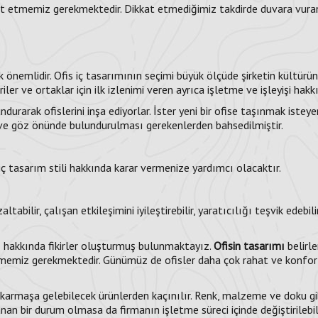
kkat etmemiz gerekmektedir. Dikkat etmediğimiz takdirde duvara vur
 çok önemlidir. Ofis iç tasarımının seçimi büyük ölçüde şirketin kültü
riler ve ortaklar için ilk izlenimi veren ayrıca işletme ve işleyişi hakk
durarak ofislerini inşa ediyorlar. İster yeni bir ofise taşınmak isteyen 
eri ve göz önünde bulundurulması gerekenlerden bahsedilmiştir.
ç tasarım stili hakkında karar vermenize yardımcı olacaktır.
ilir, çalışan etkileşimini iyileştirebilir, yaratıcılığı teşvik edebilir, 
z hakkında fikirler oluşturmuş bulunmaktayız.
Ofisin tasarımı
belirle
etmemiz gerekmektedir. Günümüz de ofisler daha çok rahat ve konforlu
 karmaşa gelebilecek ürünlerden kaçınılır. Renk, malzeme ve doku gi
an bir durum olmasa da firmanın işletme süreci içinde değiştirilebili