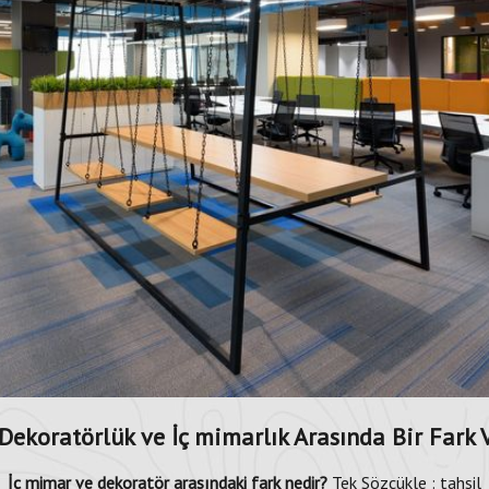
 Dekoratörlük ve İç mimarlık Arasında Bir Fark 
İç mimar ve dekoratör arasındaki fark nedir?
Tek Sözcükle : tahsil