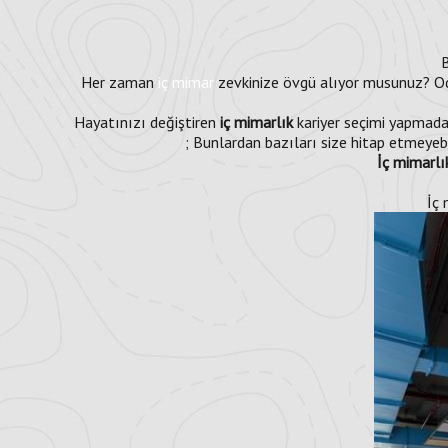
B
Her zaman
iç mimar
zevkinize övgü alıyor musunuz? Od
Hayatınızı değiştiren
iç mimarlık
kariyer seçimi yapmadan
; Bunlardan bazıları size hitap etmeyebil
İç mimarlı
İç 