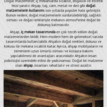
Doğal malzemeler, iç mekanlarda sıcaklık, doğallık ve estetik
hissi yaratır. Ahşap, taş, cam, metal ve deri gibi
doğal
malzemelerin kullanımı
son yıllarda popüler hale gelmiştir.
Bunun nedeni, doğal malzemelerin sürdürülebilirliği, sağlıklı
olması ve doğal renkleriyle mekanın atmosferine doğal bir
dokunuş katmasıdır.
Ahşap,
iç mekan tasarımında
en çok tercih edilen doğal
malzemelerden biridir. Hem modern hem de geleneksel tarzda
tasarımlarda kullanılabilir. Ahşabın doğal renkleri, dokusu ve
kokusu ile mekana sıcaklık katar. Ayrıca, ahşap mobilyaların ve
zeminlerin uzun ömürlü olması ve kolayca bakımı
yapılabilmesi de avantajları arasındadır. Ahşabın insan
psikolojisi üzerindeki etkisi de yadsınamaz. Doğal bir malzeme
olan
ahşap
, insanları rahatlatır ve stresi azaltır.