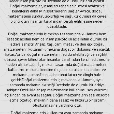
kadar insan psikolojisi üzerinde de olumlu bir etki yaratır.
Doğal malzemeler, insanları rahatlatır, stresi azaltır ve
kendilerini daha iyi hissetmelerini sağlar. Ayrıca, doğal
malzemelerin sürdürülebilirliği ve sağlıklı olması da çevre
bilinci olan insanlar tarafından tercih edilmesine neden
olmaktadır.
Doğal malzemelerin iç mekan tasarımında kullanımı hem
estetik açıdan hem de insan psikolojisi açısından olumlu bir
etkiye sahiptir. Ahşap, taş, cam, metal ve deri gibi doğal
malzemelerin kullanımı, mekana doğal bir dokunuş ve sıcaklık
katar. Ayrıca, doğal malzemelerin sürdürülebilirliği ve sağlıklı
olması, çevre bilinci olan insanlar tarafından tercih edilmesine
neden olmaktadır. İç mekan tasarımda doğal malzemelerin
kullanımı, mekana kendine özgü bir karakter kazandırır ve
mekanın atmosferini daha rahatlatıcı ve dingin hale
getirir.Doğal malzemelerin iç mekanda kullanımı, aynı
zamanda mekanın akustiği üzerinde de olumlu bir etkiye
sahiptir. Özellikle ahşap malzemenin kullanımı, ses yalıtımı
açısından da avantaj sağlar. Doğal malzemelerin sesi absorbe
etme özelliği, mekanın daha sessiz ve huzurlu bir ortam
oluşturmasına yardımcı olur.
Doğal malzemelerin kullanımı aynı zamanda mekanın