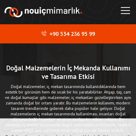
+90 534 236 95 99
Doğal Malzemelerin İç Mekanda Kullanımı
ve Tasarıma Etkisi
Doğal malzemeler, iç mekan tasarımında kullanıldıklarında hem
estetik bir görünüm hem de sıcak bir his yaratabilirler. Ahşap, taş, cam
ve doğal kumaşlar gibi malzemeler, iç mekanları güzelleştirirken aynı
zamanda doğal bir ortam yaratır. Bu malzemelerin kullanımı, modern
tasarım trendlerinde giderek daha popüler hale geliyor. Doğal
malzemelerin iç mekan tasarımında kullanılması, insanları doğal
dünyaya bağlı hissettirir ve stres azaltıcı bir etkiye sahiptir. Bu
nedenle, iç mekan tasarımında doğal malzemelerin kullanımı, sadece
estetik değil aynı zamanda insan sağlığı için de faydalı olabilir.