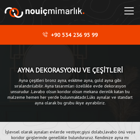
+90 534 236 95 99
AYNA DEKORASYONU VE ÇEŞİTLERİ
Ayna çeşitleri bronz ayna, eskitme ayna, gold ayna gibi
sıralandırılabilir. Ayna tasarımları özellikle evde dekorasyon
unsurudur .Lavabo olsun koridor olsun mekana derinlik katan bu
malzeme hemen her yerde bulunmaktadır.Lüks aynalar ve standart
ayna olarak bu grubu ikiye ayırabiliriz.
İşlevsel olarak aynaları evlerde vestiyer,giysi dolabı,lavabo önü veya
koridor girişlerinde genellikle bulundururuz. Kendinize ayna mı