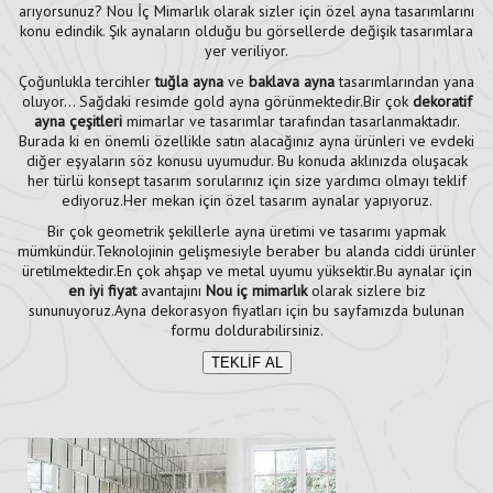
arıyorsunuz? Nou İç Mimarlık olarak sizler için özel ayna tasarımlarını
konu edindik. Şık aynaların olduğu bu görsellerde değişik tasarımlara
yer veriliyor.
Çoğunlukla tercihler
tuğla ayna
ve
baklava ayna
tasarımlarından yana
oluyor… Sağdaki resimde gold ayna görünmektedir.Bir çok
dekoratif
ayna çeşitleri
mimarlar ve tasarımlar tarafından tasarlanmaktadır.
Burada ki en önemli özellikle satın alacağınız ayna ürünleri ve evdeki
diğer eşyaların söz konusu uyumudur. Bu konuda aklınızda oluşacak
her türlü konsept tasarım sorularınız için size yardımcı olmayı teklif
ediyoruz.Her mekan için özel tasarım aynalar yapıyoruz.
Bir çok geometrik şekillerle ayna üretimi ve tasarımı yapmak
mümkündür.Teknolojinin gelişmesiyle beraber bu alanda ciddi ürünler
üretilmektedir.En çok ahşap ve metal uyumu yüksektir.Bu aynalar için
en iyi fiyat
avantajını
Nou iç mimarlık
olarak sizlere biz
sununuyoruz.Ayna dekorasyon fiyatları için bu sayfamızda bulunan
formu doldurabilirsiniz.